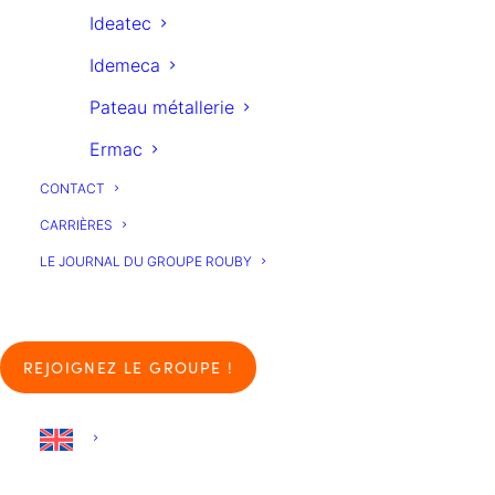
Ideatec
Idemeca
Pateau métallerie
Ermac
CONTACT
CARRIÈRES
LE JOURNAL DU GROUPE ROUBY
REJOIGNEZ LE GROUPE !
Notre expertise technique dans les métiers
industriels se traduit par une maîtrise des